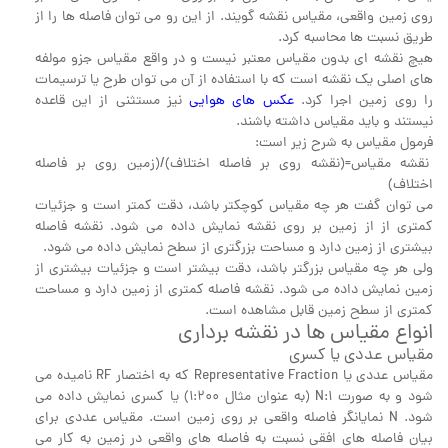
روی زمین واقعی، مقیاس نقشه گویند. از این رو می توان فاصله ها را از
طریق نسبت ها محاسبه کرد.
هیچ نقشه ای بدون مقیاس معتبر نیست و در واقع مقیاس جزو مولفه
های اصلی یک نقشه است که با استفاده از آن می توان طرح یا ترسیمات
را روی زمین اجرا کرد.
عکس های هوایی
نیز مستثنی از این قاعده
نیستند و باید مقیاس داشته باشند.
فرمول مقیاس به شرح زیر است:
نقشه مقیاس=(نقشه روی بر فاصله اختلاف)/(زمین روی بر فاصله
اختلاف)
می توان گفت هر چه مقیاس کوچکتر باشد، دقت کمتر است و جزئیات
کمتری از از زمین بر روی نقشه نمایش داده می شود. نقشه فاصله
بیشتری از زمین دارد و مساحت بزرگتری از سطح نمایش داده می شود.
ولی هر چه مقیاس بزرگتر باشد، دقت بیشتر است و جزئیات بیشتری از
زمین نمایش داده می شود. نقشه فاصله کمتری از زمین دارد و مساحت
کمتری از سطح زمین قابل مشاهده است.
انواع مقیاس ها در نقشه برداری
مقیاس عددی یا کسری
مقیاس عددی یا Representative Fraction که به اختصار RF نامیده می
شود و به صورت 1:N (به عنوان مثال 1:200) یا کسری نمایش داده می
شود. N نمایانگر فاصله واقعی بر روی زمین است. مقیاس عددی برای
بیان فاصله های افقی نسبت به فاصله های واقعی در زمین به کار می