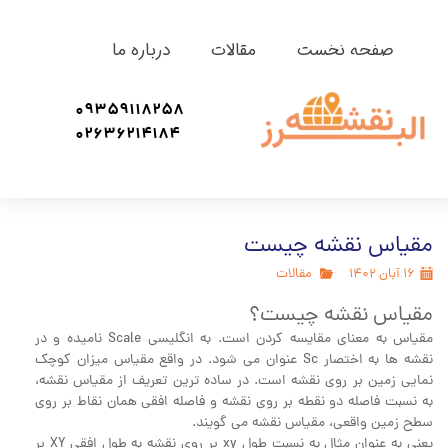
صفحه نخست
مقالات
درباره ما
09359118258
02636214184
مقیاس نقشه چیست
۱۶ آبان ۱۴۰۲
مقالات
مقیاس نقشه چیست؟
مقیاس به معنای مقایسه کردن است. به انگلیسی Scale نامیده و در
نقشه ها به اختصار Sc عنوان می شود. در واقع مقیاس میزان کوچک
نمایی زمین بر روی نقشه است. در ساده ترین تعریف از مقیاس نقشه،
به نسبت فاصله دو نقطه بر روی نقشه و فاصله افقی همان نقاط بر روی
سطح زمین واقعی، مقیاس نقشه می گویند.
یعنی به عنوان مثال به نسبت طول xy بر روی نقشه به طول افقی XY بر