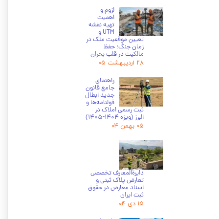
لزوم و
اهمیت
تهیه نقشه
UTM و
تعیین موقعیت ملک در
زمان جنگ؛ حفظ
مالکیت در قلب بحران
۲۸ اردیبهشت ۰۵
راهنمای
جامع قانون
جدید ابطال
قولنامه‌ها و
ثبت رسمی املاک در
البرز (ویژه 1404-1405)
★
★
★
۰۵ بهمن ۰۴
دایرة‌المعارف تخصصی
تعارض پلاک ثبتی و
اسناد معارض در حقوق
ثبت ایران
۱۵ دی ۰۴