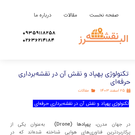
صفحه نخست
مقالات
درباره ما
09359118258
02636214184
تکنولوژی پهپاد و نقش آن در نقشه‌برداری
حرفه‌ای
۲۵ اسفند ۱۴۰۳
مقالات
تکنولوژی پهپاد و نقش آن در نقشه‌برداری حرفه‌ا
ی
در جهان مدرن،
پهپادها (
Drone
)
به‌عنوان یکی از
پرکاربردترین فناوری‌های هوایی شناخته شده‌اند که در