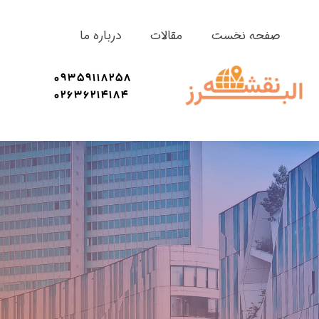
صفحه نخست
مقالات
درباره ما
09359118258
02636214184