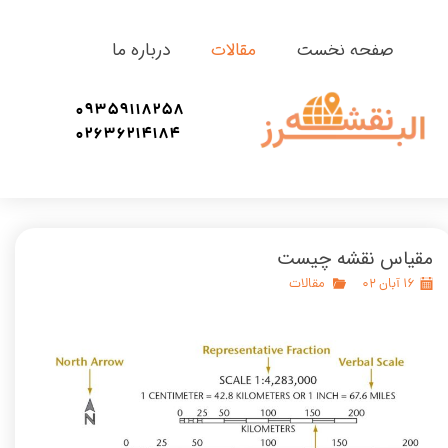
صفحه نخست
مقالات
درباره ما
09359118258
02636214184
مقیاس نقشه چیست
۱۶ آبان ۰۲
مقالات